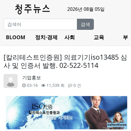
2026년 08월 05일
검색
BLOOM
정치·경제
사회
교육
부
[칼리테스트인증원] 의료기기iso13485 심
사 및 인증서 발행. 02-522-5114
기업홍보
03-16
11,539 회
0 건