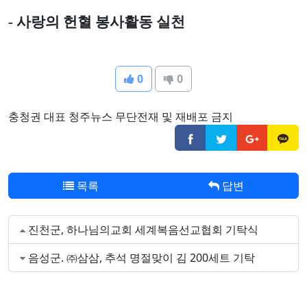
-
사랑의 헌혈 봉사활동 실천
0
0
충청권 대표 청주뉴스 무단전재 및 재배포 금지
목록
답변
진천군, 하나님의교회 세계복음선교협회 기탁식
음성군. ㈜삼삼, 추석 명절맞이 김 200세트 기탁