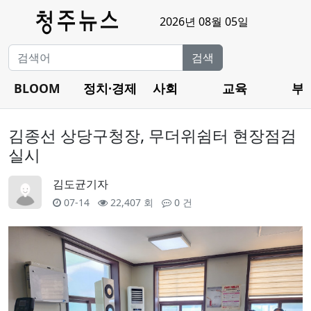
2026년 08월 05일
검색
BLOOM
정치·경제
사회
교육
부
김종선 상당구청장, 무더위쉼터 현장점검
실시
김도균기자
07-14
22,407 회
0 건