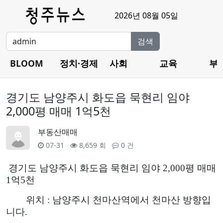
2026년 08월 05일
검색
BLOOM
정치·경제
사회
교육
부
경기도 남양주시 화도읍 묵현리 임야
2,000평 매매 1억5천
부동산매매
07-31
8,659 회
0 건
경기도 남양주시 화도읍 묵현리 임야 2
,000
평 매매
1
억5
천
위치
: 남양주시 천마산역에서 천마산 방향입
니다.