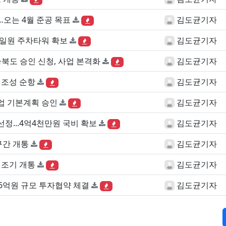
오는 4월 준공 목표
김도균기자
 일원 주차타워 확보
김도균기자
북도 승인 신청, 사업 본격화
김도균기자
 조성 순항
김도균기자
업 기본계획 승인
김도균기자
정...4억4천만원 국비 확보
김도균기자
구간 개통
김도균기자
 조기 개통
김도균기자
6억원 규모 투자협약 체결
김도균기자