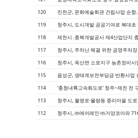
120
진천군, 문화예술회관 건립사업 순항…
119
청주시, 도시개발 공공기여로 복대초
118
제천시․충북개발공사 제4산업단지 충
117
청주시, 주차난 해결 위한 공영주차장
116
청주시, 옥산면 소로지구 농촌정비사
115
음성군, 생태계보전부담금 반환사업 선
114
‘충청내륙고속화도로’ 청주~제천 전 
113
청주시, 월명로·율량동 중리마을 도로
112
청주시, ㈜에어레인·㈜거양코아와 71