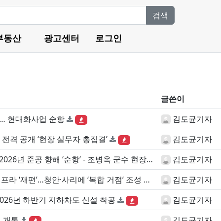
검색
부동산
광고센터
로그인
글쓴이
… 현대화사업 순항
김도균기자
 전격 공개 ‘현장 실무자 총집결’
김도균기자
음성군, 자린고비 청빈마을 조성사업 2026년 준공 향해 ‘순항’ - 조병옥 군수 현장 방문 통해 공정 점검…
김도균기자
프라 ‘재편’…청안·사리에 ‘복합 거점’ 조성
김도균기자
2026년 하반기 지하차도 신설 착공
김도균기자
 개통
김도균기자