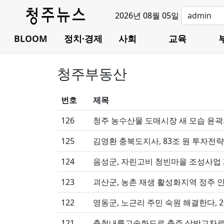
2026년 08월 05일
BLOOM
정치·경제
사회
교육
청주부동산
번호
제목
126
청주 농수산물 도매시장 새 모습 윤곽
125
김영환 충북도지사, 83조 원 투자전략
124
123
괴산군, 농촌 재생 활성화지역 정주 인
122
영동군, 노근리 주민 숙원 해결한다, 
121
충청내륙고속화도로 충주 삼방교차로