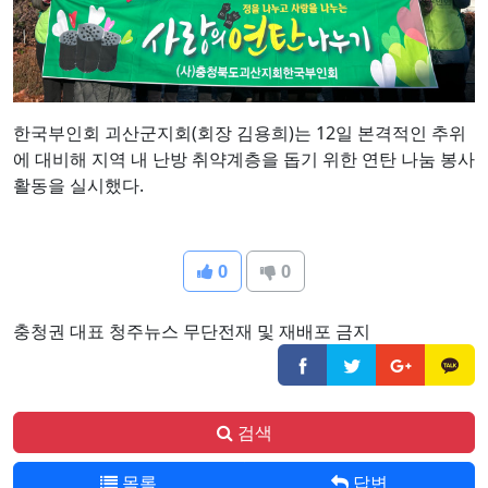
한국부인회 괴산군지회(회장 김용희)는 12일 본격적인 추위
에 대비해 지역 내 난방 취약계층을 돕기 위한 연탄 나눔 봉사
활동을 실시했다.
0
0
충청권 대표 청주뉴스 무단전재 및 재배포 금지
검색
목록
답변