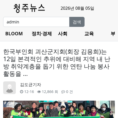
2026년 08월 05일
검색
BLOOM
정치·경제
사회
교육
부
한국부인회 괴산군지회(회장 김용희)는
12일 본격적인 추위에 대비해 지역 내 난
방 취약계층을 돕기 위한 연탄 나눔 봉사
활동을 …
김도균기자
12-16
12,866 회
0 건