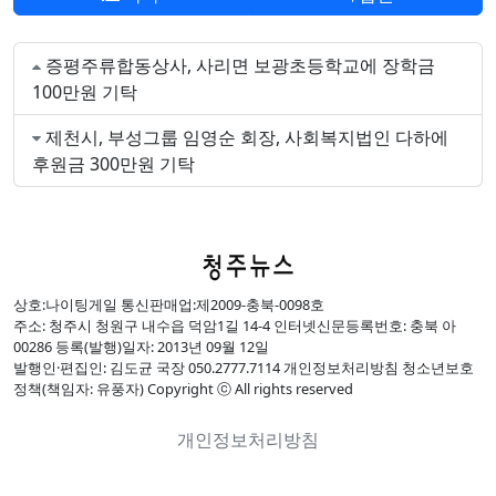
증평주류합동상사, 사리면 보광초등학교에 장학금
100만원 기탁
제천시, 부성그룹 임영순 회장, 사회복지법인 다하에
후원금 300만원 기탁
상호:나이팅게일 통신판매업:제2009-충북-0098호
주소: 청주시 청원구 내수읍 덕암1길 14-4 인터넷신문등록번호: 충북 아
00286 등록(발행)일자: 2013년 09월 12일
발행인·편집인: 김도균 국장 050.2777.7114 개인정보처리방침 청소년보호
정책(책임자: 유풍자) Copyright ⓒ All rights reserved
개인정보처리방침