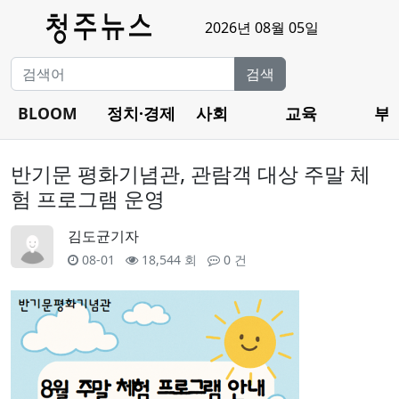
2026년 08월 05일
검색
BLOOM
정치·경제
사회
교육
부
반기문 평화기념관, 관람객 대상 주말 체
험 프로그램 운영
김도균기자
08-01
18,544 회
0 건