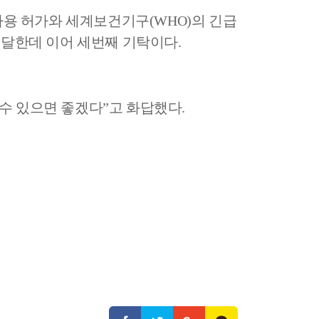
사용 허가와 세계보건기구
(WHO)
의 긴급
전달한데 이어 세번째 기탁이다
.
 수 있으면 좋겠다
”
고 화답했다
.
카페
,
나이팅게일
,