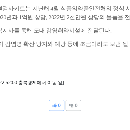
원검사키트는 지난해
4
월 식품의약품안전처의 정식 
020
년과
1
억원 상당
, 2022
년
2
천만원 상당의 물품을 
지사를 통해 도내 감염취약시설에 전달된다
.
 감염병 확산 방지와 예방 등에 조금이라도 보탬 될
청주맘
,
오창맘
,
세종맘
,
오송맘카페
,
증평맘카페
,
보은맘
22:52:00 충북경제에서 이동 됨]
0
0