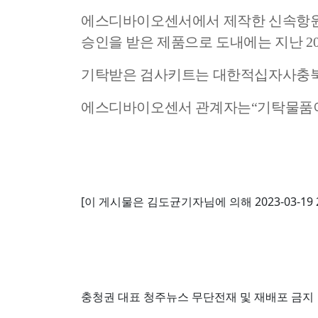
에스디바이오센서에서 제작한 신속항
승인을 받은 제품으로 도내에는 지난
2
기탁받은 검사키트는 대한적십자사충북
에스디바이오센서 관계자는
“
기탁물품이
청주신문
,
청주맘카페
,
맘카페
,
맘스카페
,
[이 게시물은 김도균기자님에 의해 2023-03-19 
충청권 대표 청주뉴스 무단전재 및 재배포 금지