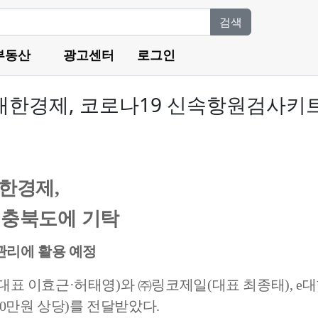
검색
부동산
광고센터
로그인
대한경제, 코로나19 신속항원검사키
한경제
,
충북도에 기탁
관리에 활용 예정
대표 이효근
·
허태영
)
와
㈜
링코제일
(
대표 최종태
), e
대
00
만원 상당
)
를 전달받았다
.