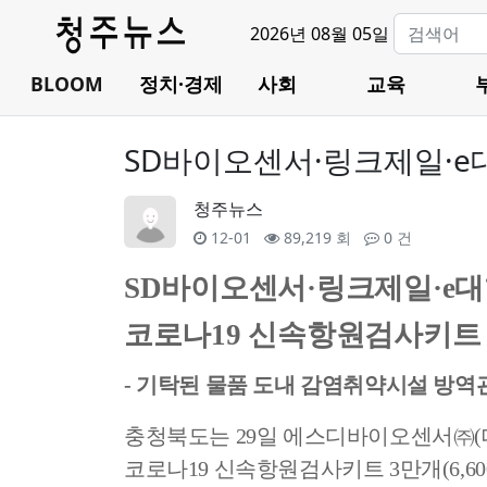
2026년 08월 05일
BLOOM
정치·경제
사회
교육
SD바이오센서·링크제일·e
청주뉴스
12-01
89,219 회
0 건
SD
바이오센서
·
링크제일
·e
대
코로나
19
신속항원검사키트 
-
기탁된 물품 도내 감염취약시설 방역
충청북도는
29
일 에스디바이오센서
㈜
(
코로나
19
신속항원검사키트
3
만개
(6,6