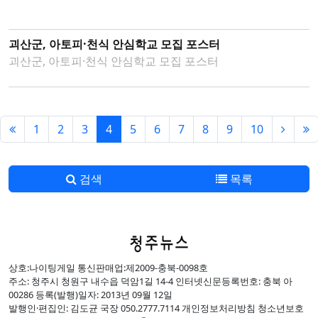
괴산군, 아토피·천식 안심학교 모집 포스터
괴산군, 아토피·천식 안심학교 모집 포스터
1
2
3
4
5
6
7
8
9
10
검색
목록
상호:나이팅게일 통신판매업:제2009-충북-0098호
주소: 청주시 청원구 내수읍 덕암1길 14-4 인터넷신문등록번호: 충북 아
00286 등록(발행)일자: 2013년 09월 12일
발행인·편집인: 김도균 국장 050.2777.7114 개인정보처리방침 청소년보호