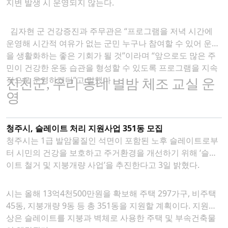
지변 발생 시 운영되지 않는다.
김자현 군 건강증진과 주무관은 “프로그램을 저녁 시간에
운영해 시간적 여유가 없는 군민 누구나 참여할 수 있어 운동
을 생활화하는 좋은 기회가 될 것”이라며 “앞으로도 많은 주
민이 건강한 운동 습관을 형성할 수 있도록 프로그램을 지속
적으로 운영하겠다”고 말했다
진천군
,
우리 동네 별밤 체조 교실 운
영
청주시, 슬레이트 처리 지원사업 351동 모집
청주시는 1급 발암물질인 석면이 포함된 노후 슬레이트로부
터 시민의 건강을 보호하고 주거환경을 개선하기 위해 ‘슬레
이트 철거 및 지붕개량 사업’을 추진한다고 3일 밝혔다.
시는 올해 13억4천500만원을 확보해 주택 297가구, 비주택
45동, 지붕개량 9동 등 총 351동을 지원할 계획이다. 지원대
상은 슬레이트를 지붕과 벽체로 사용한 주택 및 부속건축물